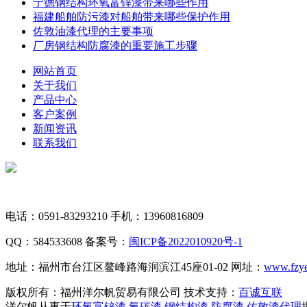
宁德钢结构环氧富锌漆带来哪些作用
福建船舶防污漆对船舶带来哪些保护作用
佐敦油漆代理的主要事项
厂房钢结构防腐漆的重要施工步骤
网站首页
关于我们
产品中心
客户案例
新闻资讯
联系我们
电话：0591-83293210
手机：13960816809
QQ：584533608 备案号：
闽ICP备2022010920号-1
地址：福州市台江区鳌峰路海润滨江45座01-02 网址：
www.fzye
版权所有：福州洋尔帆贸易有限公司
技术支持：
百诚互联
洋尔帆从事于
环氧富锌漆
,
氟碳漆
,
钢结构漆
,
防腐漆
,
佐敦漆代理