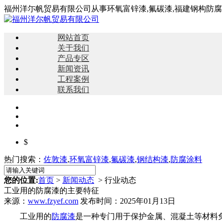
福州洋尓帆贸易有限公司从事环氧富锌漆,氟碳漆,福建钢构防
网站首页
关于我们
产品专区
新闻资讯
工程案例
联系我们
$
热门搜索：
佐敦漆
,
环氧富锌漆
,
氟碳漆
,
钢结构漆
,
防腐涂料
您的位置:
首页
>
新闻动态
> 行业动态
工业用的防腐漆的主要特征
来源：
www.fzyef.com
发布时间：2025年01月13日
工业用的
防腐漆
是一种专门用于保护金属、混凝土等材料