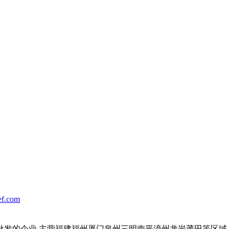
f.com
批发的企业,主营福建福州厦门泉州三明南平漳州龙岩莆田等区域.