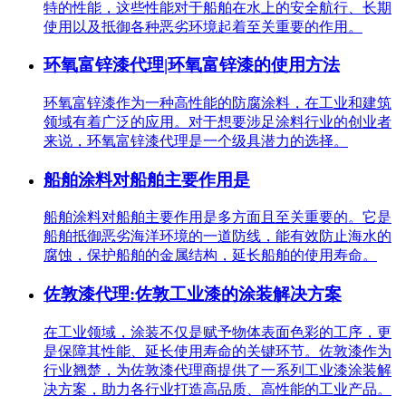
特的性能，这些性能对于船舶在水上的安全航行、长期
使用以及抵御各种恶劣环境起着至关重要的作用。
环氧富锌漆代理|环氧富锌漆的使用方法
环氧富锌漆作为一种高性能的防腐涂料，在工业和建筑
领域有着广泛的应用。对于想要涉足涂料行业的创业者
来说，环氧富锌漆代理是一个级具潜力的选择。
船舶涂料对船舶主要作用是
船舶涂料对船舶主要作用是多方面且至关重要的。它是
船舶抵御恶劣海洋环境的一道防线，能有效防止海水的
腐蚀，保护船舶的金属结构，延长船舶的使用寿命。
佐敦漆代理:佐敦工业漆的涂装解决方案
在工业领域，涂装不仅是赋予物体表面色彩的工序，更
是保障其性能、延长使用寿命的关键环节。佐敦漆作为
行业翘楚，为佐敦漆代理商提供了一系列工业漆涂装解
决方案，助力各行业打造高品质、高性能的工业产品。