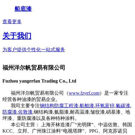
船底漆
查看更多
关于我们
为客户提供个性化一站式服务
福州洋尔帆贸易有限公司
Fuzhou yangerfan Trading Co., Ltd
福州洋尔帆贸易有限公司（
www.fzyef.com
）是一家专注
经营各种油漆的贸易企业。
我司主要专注
钢结构防腐工程漆
,
船舶漆
,
环氧富锌
,
氟碳漆
,
防腐漆
,
佐敦漆
,钢结构漆,氨脂漆,耐高温漆,皱纹漆,硝基漆、地
坪漆、重防腐漆以及各种特种涂料。
本公司主营： 上海开林造漆厂“光明牌”、中远佐敦、韩国
KCC、立邦、广州珠江涂料“电视塔牌”、PPG、阿克苏诺贝