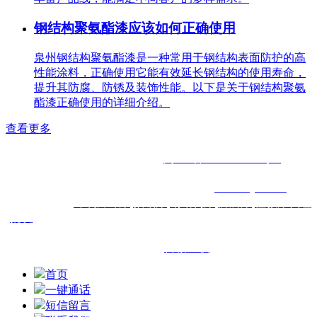
钢结构聚氨酯漆应该如何正确使用
泉州钢结构聚氨酯漆是一种常用于钢结构表面防护的高
性能涂料，正确使用它能有效延长钢结构的使用寿命，
提升其防腐、防锈及装饰性能。以下是关于钢结构聚氨
酯漆正确使用的详细介绍。
查看更多
电话：0591-83293210 手机：13960816809
QQ：584533608 备案号：
闽ICP备2022010920号-1
地址：福州市台江区鳌峰路海润滨江45座01-02
版权所有：福州洋尔帆贸易有限公司
www.fzyef.com
洋尔帆从事于
环氧富锌漆
,
氟碳漆
,
钢结构漆
,
防腐漆
,
佐敦漆代理
批发
的企业,主营福建福州厦门泉州三明南平漳州龙岩莆田等
区域.
技术支持：
百诚互联
首页
一键通话
短信留言