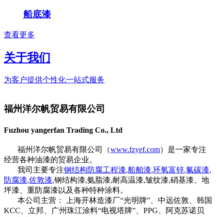
船底漆
查看更多
关于我们
为客户提供个性化一站式服务
福州洋尔帆贸易有限公司
Fuzhou yangerfan Trading Co., Ltd
福州洋尔帆贸易有限公司（
www.fzyef.com
）是一家专注
经营各种油漆的贸易企业。
我司主要专注
钢结构防腐工程漆
,
船舶漆
,
环氧富锌
,
氟碳漆
,
防腐漆
,
佐敦漆
,钢结构漆,氨脂漆,耐高温漆,皱纹漆,硝基漆、地
坪漆、重防腐漆以及各种特种涂料。
本公司主营： 上海开林造漆厂“光明牌”、中远佐敦、韩国
KCC、立邦、广州珠江涂料“电视塔牌”、PPG、阿克苏诺贝