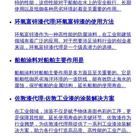
特的性能，这些性能对于船舶在水上的安全航行、长期
使用以及抵御各种恶劣环境起着至关重要的作用。
环氧富锌漆代理|环氧富锌漆的使用方法
环氧富锌漆作为一种高性能的防腐涂料，在工业和建筑
领域有着广泛的应用。对于想要涉足涂料行业的创业者
来说，环氧富锌漆代理是一个级具潜力的选择。
船舶涂料对船舶主要作用是
船舶涂料对船舶主要作用是多方面且至关重要的。它是
船舶抵御恶劣海洋环境的一道防线，能有效防止海水的
腐蚀，保护船舶的金属结构，延长船舶的使用寿命。
佐敦漆代理:佐敦工业漆的涂装解决方案
在工业领域，涂装不仅是赋予物体表面色彩的工序，更
是保障其性能、延长使用寿命的关键环节。佐敦漆作为
行业翘楚，为佐敦漆代理商提供了一系列工业漆涂装解
决方案，助力各行业打造高品质、高性能的工业产品。