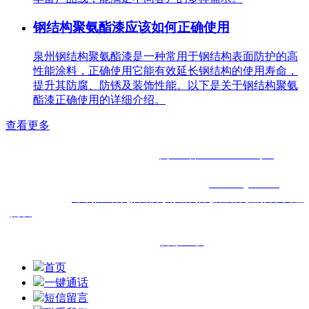
钢结构聚氨酯漆应该如何正确使用
泉州钢结构聚氨酯漆是一种常用于钢结构表面防护的高
性能涂料，正确使用它能有效延长钢结构的使用寿命，
提升其防腐、防锈及装饰性能。以下是关于钢结构聚氨
酯漆正确使用的详细介绍。
查看更多
电话：0591-83293210 手机：13960816809
QQ：584533608 备案号：
闽ICP备2022010920号-1
地址：福州市台江区鳌峰路海润滨江45座01-02
版权所有：福州洋尔帆贸易有限公司
www.fzyef.com
洋尔帆从事于
环氧富锌漆
,
氟碳漆
,
钢结构漆
,
防腐漆
,
佐敦漆代理
批发
的企业,主营福建福州厦门泉州三明南平漳州龙岩莆田等
区域.
技术支持：
百诚互联
首页
一键通话
短信留言