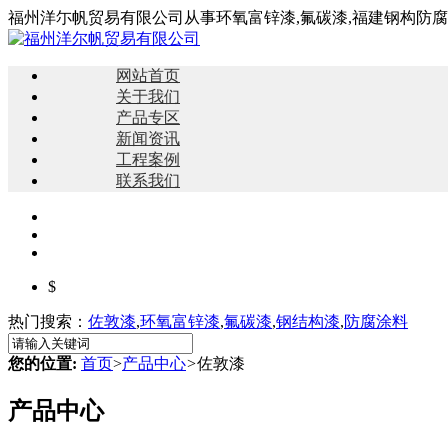
福州洋尓帆贸易有限公司从事环氧富锌漆,氟碳漆,福建钢构防
网站首页
关于我们
产品专区
新闻资讯
工程案例
联系我们
$
热门搜索：
佐敦漆
,
环氧富锌漆
,
氟碳漆
,
钢结构漆
,
防腐涂料
您的位置:
首页
>
产品中心
>
佐敦漆
产品中心