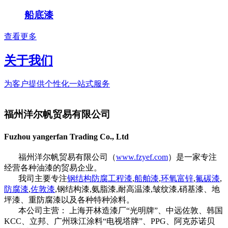
船底漆
查看更多
关于我们
为客户提供个性化一站式服务
福州洋尔帆贸易有限公司
Fuzhou yangerfan Trading Co., Ltd
福州洋尔帆贸易有限公司（
www.fzyef.com
）是一家专注
经营各种油漆的贸易企业。
我司主要专注
钢结构防腐工程漆
,
船舶漆
,
环氧富锌
,
氟碳漆
,
防腐漆
,
佐敦漆
,钢结构漆,氨脂漆,耐高温漆,皱纹漆,硝基漆、地
坪漆、重防腐漆以及各种特种涂料。
本公司主营： 上海开林造漆厂“光明牌”、中远佐敦、韩国
KCC、立邦、广州珠江涂料“电视塔牌”、PPG、阿克苏诺贝