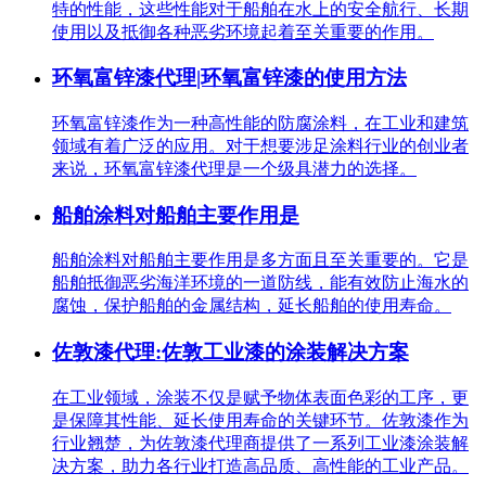
特的性能，这些性能对于船舶在水上的安全航行、长期
使用以及抵御各种恶劣环境起着至关重要的作用。
环氧富锌漆代理|环氧富锌漆的使用方法
环氧富锌漆作为一种高性能的防腐涂料，在工业和建筑
领域有着广泛的应用。对于想要涉足涂料行业的创业者
来说，环氧富锌漆代理是一个级具潜力的选择。
船舶涂料对船舶主要作用是
船舶涂料对船舶主要作用是多方面且至关重要的。它是
船舶抵御恶劣海洋环境的一道防线，能有效防止海水的
腐蚀，保护船舶的金属结构，延长船舶的使用寿命。
佐敦漆代理:佐敦工业漆的涂装解决方案
在工业领域，涂装不仅是赋予物体表面色彩的工序，更
是保障其性能、延长使用寿命的关键环节。佐敦漆作为
行业翘楚，为佐敦漆代理商提供了一系列工业漆涂装解
决方案，助力各行业打造高品质、高性能的工业产品。