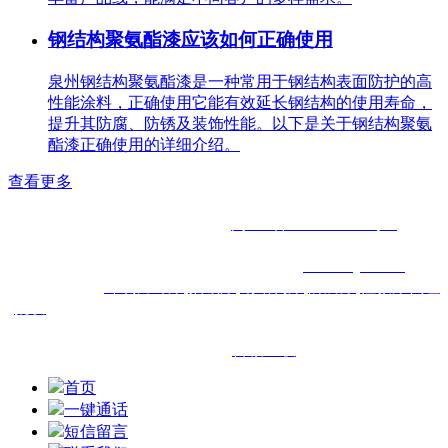
钢结构聚氨酯漆应该如何正确使用
泉州钢结构聚氨酯漆是一种常用于钢结构表面防护的高
性能涂料，正确使用它能有效延长钢结构的使用寿命，
提升其防腐、防锈及装饰性能。以下是关于钢结构聚氨
酯漆正确使用的详细介绍。
查看更多
电话：0591-83293210 手机：13960816809
QQ：584533608 备案号：
闽ICP备2022010920号-1
地址：福州市台江区鳌峰路海润滨江45座01-02
版权所有：福州洋尔帆贸易有限公司
www.fzyef.com
洋尔帆从事于
环氧富锌漆
,
氟碳漆
,
钢结构漆
,
防腐漆
,
佐敦漆代理
批发
的企业,主营福建福州厦门泉州三明南平漳州龙岩莆田等
区域.
技术支持：
百诚互联
首页
一键通话
短信留言